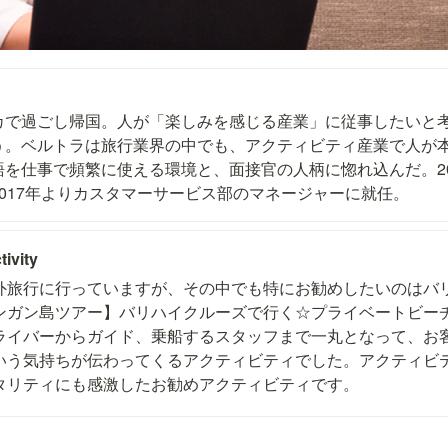
カで過ごし帰国。人が「楽しみを感じる産業」に従事したいと
う。ベルトラは旅行業界の中でも、アクティビティ産業で人が
を仕事で頻繁に使える環境と、面接官の人柄に惚れ込んだ。20
017年よりカスタマーサービス部のマネージャーに就任。
ivity
外旅行に行っていますが、その中でも特にお勧めしたいのはバ
ンガン島ツアー】バリハイクルーズで行く☆プライベートビー
ライバーからガイド、乗船するスタッフまで一丸となって、お
いう気持ちが伝わってくるアクティビティでした。アクティビ
タリティにも感激したお勧めアクティビティです。